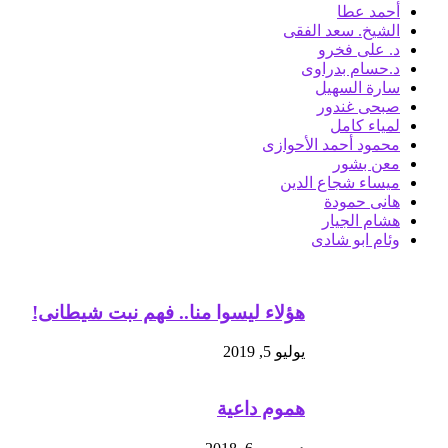
أحمد عطا
الشيخ. سعد الفقى
د. على فخرو
د.حسام بدراوى
سارة السهيل
صبحى غندور
لمياء كامل
محمود أحمد الأحوازى
معن بشور
ميساء شجاع الدين
هانى حمودة
هشام الجيار
وئام ابو شادى
هؤلاء ليسوا منا.. فهم نبت شيطانى!
يوليو 5, 2019
هموم داعية