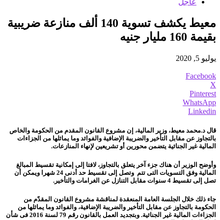
عاجل
معيط يكشف تسوية 140 ألف منازعة ضريبية
بقيمة 160 مليار جنيه
يوليو 5, 2020
Facebook
X
Pinterest
WhatsApp
Linkedin
قال د.محمد معيط، وزير المالية، إن مشروع القانون المقدم من الحكومة والخاص
بالتجاوز عن مقابل التأخير والضريبة الإضافية والفوائد وما يماثلها من الجزاءات
المالية غير الجنائية يتضمن محورين أو تشريعين لإنهاء المنازعات.
وأوضح الوزير أن هناك جزء آخر يتعلق بالتجاوز، لافتا إلى إمكانية تقسيط المبالغ
المالية وفق التسويات التى تتم وتصل إلى تقسيط حد أدنى 24 شهرا ويمكن أن
تصل إلى تقسيط 4 سنوات مقابل التنازل عن الغرامات والتأخير.
جاء ذلك خلال الجلسة العامة المنعقدة لمناقشة مشروع القانون المقدّم من
الحكومة بالتجاوز عن مقابل التأخير والضريبة الإضافية، والفوائد وما يماثلها من
الجزاءات المالية غير الجنائية.
وبتجديد العمل بالقانون رقم 79 لسنة 2016 فى شأن