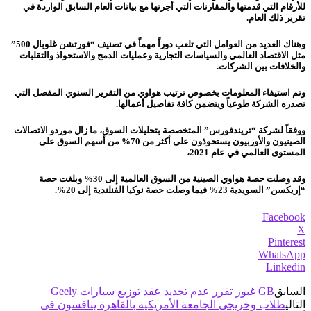
للأرقام التي قدمتها والمقارنات التي أجرتها مع بيانات العام السابق الواردة في
تقرير ذلك العام.
وهناك العديد من العوامل التي تلعب دوراً مهماً في تصنيف “فورتشن غلوبال 500”
مثل الاقتصاد العالمي والسياسات التجارية وعمليات الدمج والاستحواذ والتقلبات
والخلافات بين الشركات.
وتم استيفاء المعلومات بخصوص ترتيب هواوي من التقرير السنوي المفصل التي
تصدره الشركة طوعياً ويتضمن كافة تفاصيل أعمالها.
ووفقاً لشركة “تريندفورس” المتخصصة بتحليلات السوق، ما زال موردو الاتصالات
الصينيون والأوربيون يستحوذون على أكثر من 70% من أسهم السوق على
المستوى العالمي في عام 2021،
وقد وصلت حصة هواوي الصينية من السوق العالمية إلى 30% وبلغت حصة
“إريكسن” السويدية 23% فيما وصلت حصة نوكيا الفنلندية إلى 20%.
Facebook
X
Pinterest
WhatsApp
Linkedin
السابق
GB غبور تقرر عدم تجديد عقد توزيع سيارات Geely
التالي
طلاب وخريجى الجامعة الأمريكية بالقاهرة ينافسون فى