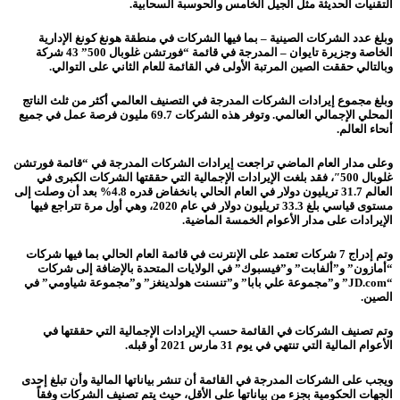
التقنيات الحديثة مثل الجيل الخامس والحوسبة السحابية.
وبلغ عدد الشركات الصينية – بما فيها الشركات في منطقة هونغ كونغ الإدارية
الخاصة وجزيرة تايوان – المدرجة في قائمة “فورتشن غلوبال 500” 43 شركة
وبالتالي حققت الصين المرتبة الأولى في القائمة للعام الثاني على التوالي.
وبلغ مجموع إيرادات الشركات المدرجة في التصنيف العالمي أكثر من ثلث الناتج
المحلي الإجمالي العالمي. وتوفر هذه الشركات 69.7 مليون فرصة عمل في جميع
أنحاء العالم.
وعلى مدار العام الماضي تراجعت إيرادات الشركات المدرجة في “قائمة فورتشن
غلوبال 500″، فقد بلغت الإيرادات الإجمالية التي حققتها الشركات الكبرى في
العالم 31.7 تريليون دولار في العام الحالي بانخفاض قدره 4.8% بعد أن وصلت إلى
مستوى قياسي بلغ 33.3 تريليون دولار في عام 2020، وهي أول مرة تتراجع فيها
الإيرادات على مدار الأعوام الخمسة الماضية.
وتم إدراج 7 شركات تعتمد على الإنترنت في قائمة العام الحالي بما فيها شركات
“أمازون” و”ألفابت” و”فيسبوك” في الولايات المتحدة بالإضافة إلى شركات
“JD.com” و”مجموعة علي بابا” و”تنسنت هولدينغز” و”مجموعة شياومي” في
الصين.
وتم تصنيف الشركات في القائمة حسب الإيرادات الإجمالية التي حققتها في
الأعوام المالية التي تنتهي في يوم 31 مارس 2021 أو قبله.
ويجب على الشركات المدرجة في القائمة أن تنشر بياناتها المالية وأن تبلغ إحدى
الجهات الحكومية بجزء من بياناتها على الأقل، حيث يتم تصنيف الشركات وفقاً