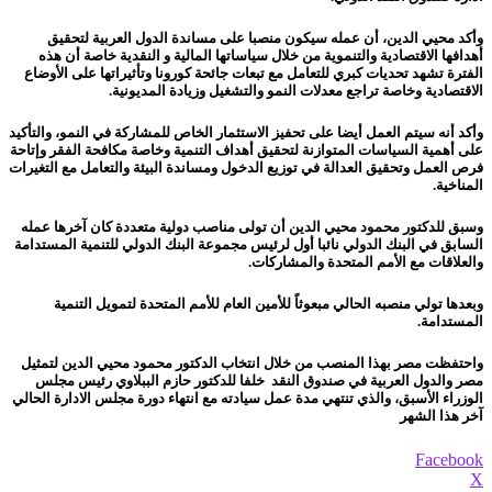
وأكد محيي الدين، أن عمله سيكون منصبا على مساندة الدول العربية لتحقيق
أهدافها الاقتصادية والتنموية من خلال سياساتها المالية و النقدية خاصة أن هذه
الفترة تشهد تحديات كبري للتعامل مع تبعات جائحة كورونا وتأثيراتها على الأوضاع
الاقتصادية وخاصة تراجع معدلات النمو والتشغيل وزيادة المديونية.
وأكد أنه سيتم العمل أيضا على تحفيز الاستثمار الخاص للمشاركة في النمو، والتأكيد
على أهمية السياسات المتوازنة لتحقيق أهداف التنمية وخاصة مكافحة الفقر وإتاحة
فرص العمل وتحقيق العدالة في توزيع الدخول ومساندة البيئة والتعامل مع التغيرات
المناخية.
وسبق للدكتور محمود محيي الدين أن تولى مناصب دولية متعددة كان آخرها عمله
السابق في البنك الدولي نائبا أول لرئيس مجموعة البنك الدولي للتنمية المستدامة
والعلاقات مع الأمم المتحدة والمشاركات.
وبعدها تولي منصبه الحالي مبعوثاً للأمين العام للأمم المتحدة لتمويل التنمية
المستدامة.
واحتفظت مصر بهذا المنصب من خلال انتخاب الدكتور محمود محيي الدين لتمثيل
مصر والدول العربية في صندوق النقد خلفا للدكتور حازم الببلاوي رئيس مجلس
الوزراء الأسبق، والذي تنتهي مدة عمل سيادته مع انتهاء دورة مجلس الادارة الحالي
آخر هذا الشهر
Facebook
X