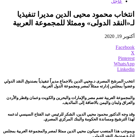
عاجل
انتخاب محمود محيى الدين مديرا تنفيذيا
لـ«النقد الدولى» وممثلا للمجموعة العربية
أكتوبر 19, 2020
Facebook
X
Pinterest
WhatsApp
Linkedin
انتخب المرشح المصرى د.محيي الدين بالاجماع مديراً تنفيذياً بصندوق النقد الدولي
وعضواً بمجلس إدارته ممثلاً لمصر ومجموعة الدول العربية.
والمجموعة العربية تضم مصر والإمارات والبحرين والكويت وعمان وقطر والأردن
والعراق ولبنان واليمن بالاضافة إلى المالديف.
وقد وجه الدكتور محمود محيي الدين، الشكر للرئيس عبد الفتاح السيسي لدعمه
لهذا الترشيح ومساندة الحكومة والبنك المركزي المصري.
وبموجب هذا المنصب سيكون محيي الدين ممثلا لمصر والمجموعة العربية بمجلس
ادارة صندوق النقد الدولي.