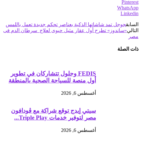
Pinterest
WhatsApp
Linkedin
السابق
جوجل تمد شاشاتها الذكية بعناصر تحكم جديدة تعمل باللمس‎
التالي
«ساندوز» تطرح أول عقار مثيل حيوى لعلاج سرطان الدم فى
مصر
ذات الصلة
FEDIS وحلول تتشاركان في تطوير
أول منصة للسياحة الصحية بالمنطقة
أغسطس 6, 2026
سيتي إيدج توقع شراكة مع ڤودافون
مصر لتوفير خدمات Triple Play...
أغسطس 6, 2026