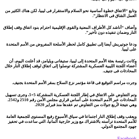
وتابع “الاتفاق خطوة أساسية نحو السلام والاستقرار فى ليبيا، لكن هناك الكثير من
العمل الشاق فى الانتظار”.
وأضاف “أناشد كل الأطراف المعنية والقوى الإقليمية احترام بنود اتفاق وقف إطلاق
النار وضمان تنفيذه دون تأخير”.
ودعا جوتيريش أيضا إلى تطبيق كامل لحظر الأسلحة المفروض من الأمم المتحدة
على ليبيا.
وكانت رئيسة بعثة الأمم المتحدة إلى ليبيا، ستيفانى ويليامز، قد أعلنت اليوم، أن
أعضاء اللجنة الليبية العسكرية المشتركة توصلوا إلى اتفاق لوقف إطلاق النار خلال
المحادثات فى جنيف.
وجرت مراسم التوقيع فى قاعة مؤتمر نزع السلاح بمقر الأمم المتحدة بجنيف.
وتم التفاوض على الاتفاق في إطار اللجنة العسكرية المشتركة 5+5، وجرى تسهيل
المحادثات عبر الأمم المتحدة على أساس قراري مجلس الأمن رقم 2510 و2542.
وهي نتيجة لأربع جولات من التفاوض تم عقدها منذ فبراير 2020.
ويعقب وقف إطلاق النار اجتماعا في سياق الأسبوع رفيع المستوى للجمعية العامة
للأمم المتحدة ترأسته بالاشتراك مع وزير خارجية ألمانيا، التي ساعدت في تحفيز
جهود المجتمع الدولي.
Facebook