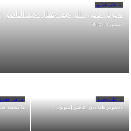
د. على فخرو
تحويل ذكرى الزعيم جمال عبد الناصر إل
سبتمبر 29, 2020
د. على فخرو
د. على فخرو
ﻻ دﯾﻤﻮﻗﺮاطﯿﺔ ﺑﺪون ﺗﻨﺎﻓﺲ إﯾﺪﯾﻮﻟﻮجى
ما كشفته محن