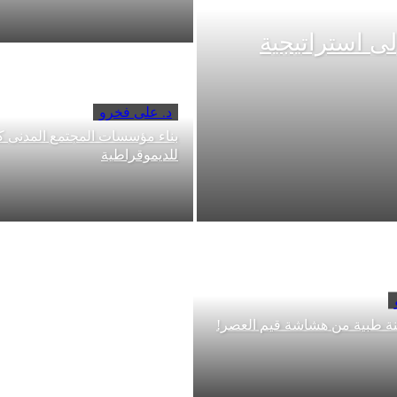
ى استراتيجية
د. على فخرو
بناء مؤسسات المجتمع المدنى 
للديموقراطية
ة طبية من هشاشة قيم العصر!